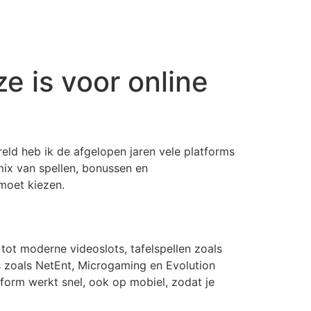
 is voor online
eld heb ik de afgelopen jaren vele platforms
mix van spellen, bonussen en
 moet kiezen.
tot moderne videoslots, tafelspellen zoals
rs zoals NetEnt, Microgaming en Evolution
atform werkt snel, ook op mobiel, zodat je