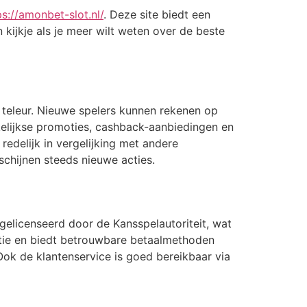
ps://amonbet-slot.nl/
. Deze site biedt een
kijkje als je meer wilt weten over de beste
t teleur. Nieuwe spelers kunnen rekenen op
kelijkse promoties, cashback-aanbiedingen en
edelijk in vergelijking met andere
chijnen steeds nieuwe acties.
g gelicenseerd door de Kansspelautoriteit, wat
ptie en biedt betrouwbare betaalmethoden
 Ook de klantenservice is goed bereikbaar via