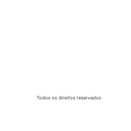
Todos os direitos reservados