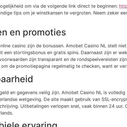
mogelijkheid om via de volgende link direct te beginnen:
htt
ndige tips om je winstkansen te vergroten. Neem zeker een 
en en promoties
online casino zijn de bonussen. Amobet Casino NL stelt nie
 een stortingsbonus en gratis spins. Daarnaast zijn er we
orwaarden zijn transparant en de rondspeelvereisten zijn r
 om de promotiepagina regelmatig te checken, want er vers
baarheid
e geld en gegevens veilig zijn. Amobet Casino NL is volledi
erlandse wetgeving. De site maakt gebruik van SSL-encry
hrijving. Uitbetalingen verlopen snel, vaak binnen 24 uur.
rlands.
iele ervaring