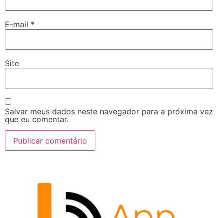
E-mail
*
Site
Salvar meus dados neste navegador para a próxima vez
que eu comentar.