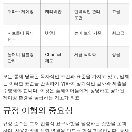
퀴라소 게이밍
캐리비안
탄력적인 관리
고급
조건
지브롤터 통제
UK령
높이 보안 기준
최고급
당국
올더니 겜블링
Channel
세금 최적화
상급
관리
제도
모든 통제 당국은 독자적인 조건과 표준을 가지고 있고, 업체
는 이러한 표준을 만족하기 위하여 정기적인 감사와 제출을
수행해야 합니다. 이것은 플레이어들에게 정당하고 공개된
게이밍 환경을 공급하는 기초가 되죠.
규정 이행의 중요성
규정 준수는 그저 법률적 요구사항을 달성하는 것만을 초과
하여, 사용자와의 신뢰 연결을 만드는 핵심 항목입니다. 당사