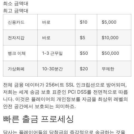
최소 금액대
최고 금액대
신용카드
바로
$10
$5,000
전자지갑
바로
$5
$10,000
뱅크 이체
1-3 근무일
$50
$50,000
가상화폐
10-30분간
$20
무제한
전체 금융 데이터가 256비트 SSL 인크립션으로 방어되며,
저희는 세계 송금 보호 표준인 PCI DSS를 전면적으로 따릅
니다. 이것은 플레이어의 개인정보를 자금을 최상위 레벨의
안전 공간에서 보호되는 의미하죠.
빠른 출금 프로세싱
당사는 플레이어들의 당첨금의 즉각적으로 송금하는 것을