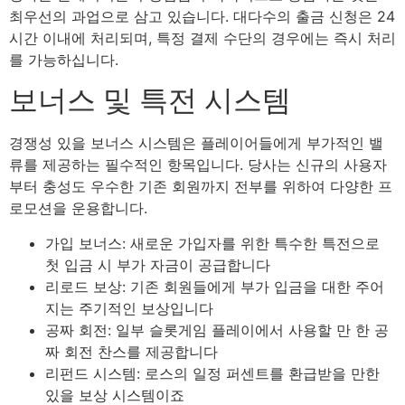
최우선의 과업으로 삼고 있습니다. 대다수의 출금 신청은 24
시간 이내에 처리되며, 특정 결제 수단의 경우에는 즉시 처리
를 가능하십니다.
보너스 및 특전 시스템
경쟁성 있을 보너스 시스템은 플레이어들에게 부가적인 밸
류를 제공하는 필수적인 항목입니다. 당사는 신규의 사용자
부터 충성도 우수한 기존 회원까지 전부를 위하여 다양한 프
로모션을 운용합니다.
가입 보너스: 새로운 가입자를 위한 특수한 특전으로
첫 입금 시 부가 자금이 공급합니다
리로드 보상: 기존 회원들에게 부가 입금을 대한 주어
지는 주기적인 보상입니다
공짜 회전: 일부 슬롯게임 플레이에서 사용할 만 한 공
짜 회전 찬스를 제공합니다
리펀드 시스템: 로스의 일정 퍼센트를 환급받을 만한
있을 보상 시스템이죠