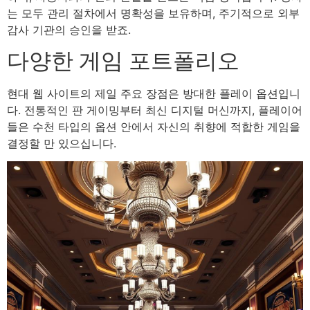
는 모두 관리 절차에서 명확성을 보유하며, 주기적으로 외부
감사 기관의 승인을 받죠.
다양한 게임 포트폴리오
현대 웹 사이트의 제일 주요 장점은 방대한 플레이 옵션입니
다. 전통적인 판 게이밍부터 최신 디지털 머신까지, 플레이어
들은 수천 타입의 옵션 안에서 자신의 취향에 적합한 게임을
결정할 만 있으십니다.