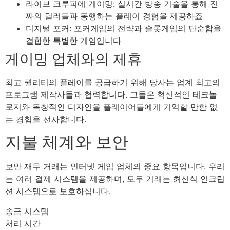
라이브 크루피에 게이밍: 실시간 방송 기술을 통해 진
짜의 딜러들과 동행하는 플레이 경험을 제공하죠
디지털 포커: 포커게임의 전략과 슬롯게임의 단순함을
결합한 특별한 게임입니다
게이밍 업체와의 제휴
최고 퀄리티의 플레이를 공급하기 위해 당사는 업계 최고의
프로그램 제작사들과 협력합니다. 그들은 혁신적인 테크놀
로지와 독창적인 디자인을 플레이어들에게 기억할 만한 없
는 경험을 선사합니다.
지불 체계와 보안
보안 재무 거래는 인터넷 게임 업체의 중요 항목입니다. 우리
는 여러 결제 시스템을 제공하며, 모두 거래는 최신식 인크립
션 시스템으로 보호하십니다.
송금 시스템
처리 시간