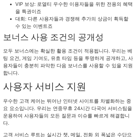
VIP 보상: 로열티 우수한 이용자들을 위한 전용의 혜택
을 특권이죠
대회: 다른 사용자들과 경쟁해 추가의 상금이 획득할
수 있는 이벤트죠
보너스 사용 조건의 공개성
모두 보너스에는 확실한 활용 조건이 적용됩니다. 우리는 베
팅 요건, 게임 기여도, 유효 타임 등을 투명하게 공개하고, 사
용자들이 충분히 파악한 다음 보너스를 사용할 수 있을 지원
합니다.
사용자 서비스 지원
우수한 고객 케어는 뛰어난 인터넷 사이트를 차별화하는 중
요 요소입니다. 우리는 연중무휴 24시간 다국어 서비스팀을
운용하여 사용자들의 모든 질문과 이슈를 빠르게 해결합니
다.
고객 서비스 루트는 실시간 챗, 메일, 전화 외 폭넓은 수단으