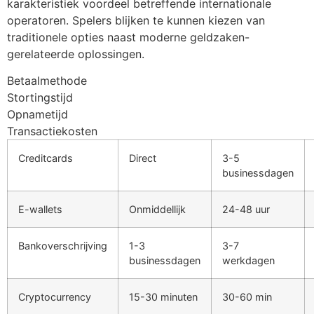
karakteristiek voordeel betreffende internationale
operatoren. Spelers blijken te kunnen kiezen van
traditionele opties naast moderne geldzaken-
gerelateerde oplossingen.
Betaalmethode
Stortingstijd
Opnametijd
Transactiekosten
Creditcards
Direct
3-5
businessdagen
E-wallets
Onmiddellijk
24-48 uur
Bankoverschrijving
1-3
3-7
businessdagen
werkdagen
Cryptocurrency
15-30 minuten
30-60 min