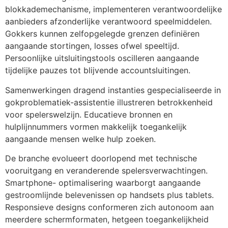
blokkademechanisme, implementeren verantwoordelijke
aanbieders afzonderlijke verantwoord speelmiddelen.
Gokkers kunnen zelfopgelegde grenzen definiëren
aangaande stortingen, losses ofwel speeltijd.
Persoonlijke uitsluitingstools oscilleren aangaande
tijdelijke pauzes tot blijvende accountsluitingen.
Samenwerkingen dragend instanties gespecialiseerde in
gokproblematiek-assistentie illustreren betrokkenheid
voor spelerswelzijn. Educatieve bronnen en
hulplijnnummers vormen makkelijk toegankelijk
aangaande mensen welke hulp zoeken.
De branche evolueert doorlopend met technische
vooruitgang en veranderende spelersverwachtingen.
Smartphone- optimalisering waarborgt aangaande
gestroomlijnde belevenissen op handsets plus tablets.
Responsieve designs conformeren zich autonoom aan
meerdere schermformaten, hetgeen toegankelijkheid