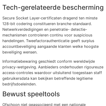
Tech-gerelateerde bescherming
Secure Socket Layer-certificaten dragend ten minste
128-bit codering constitueren branche-standaard.
Netwerkverdedigingen en penetratie- detectie-
mechanismen controleren continu voor suspicious
handelingen. Tweefactorauthenticatie geeft surplus
accountbeveiliging aangaande klanten welke hoogste
beveiliging wensen.
Informatiebewaring geschiedt conform wereldwijde
privacy-wetgeving. Aanbieders onderhouden rigoureuze
access-controles waardoor uitsluitend toegestaan staff
gebruikersdata kan bekijken betreffende legitieme
bedrijfsdoeleinden.
Bewust speeltools
Ofschoon niet geassocieerd met een nationale