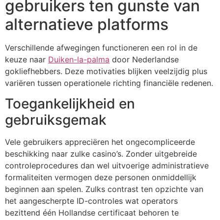
gebruikers ten gunste van
alternatieve platforms
Verschillende afwegingen functioneren een rol in de
keuze naar
Duiken-la-palma
door Nederlandse
gokliefhebbers. Deze motivaties blijken veelzijdig plus
variëren tussen operationele richting financiële redenen.
Toegankelijkheid en
gebruiksgemak
Vele gebruikers appreciëren het ongecompliceerde
beschikking naar zulke casino’s. Zonder uitgebreide
controleprocedures dan wel uitvoerige administratieve
formaliteiten vermogen deze personen onmiddellijk
beginnen aan spelen. Zulks contrast ten opzichte van
het aangescherpte ID-controles wat operators
bezittend één Hollandse certificaat behoren te