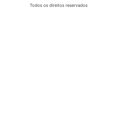
Todos os direitos reservados