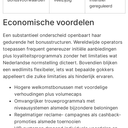
gereguleerd
Economische voordelen
Een substantieel onderscheid openbaart haar
gedurende het bonusstructuren. Wereldwijde operators
toepassen frequent genereuzer initiële aanbiedingen
plus loyaliteitsprogramma’s zonder het limitaties wat
Nederlandse normstelling dicteert. Bovendien blijken
een wedlimits flexibeler, iets wat bepaalde gokkers
appelleert die zulke limitaties als hinderlijk ervaren.
Hogere welkomstbonussen met voordelige
verhoudingen plus volumecaps
Omvangrijker trouwprogramma’s met
niveausystemen alsmede bijzondere beloningen
Regelmatiger reclame- campagnes als cashback-
promoties alsmede toernooien