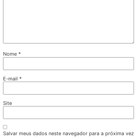
Nome
*
E-mail
*
Site
Salvar meus dados neste navegador para a próxima vez