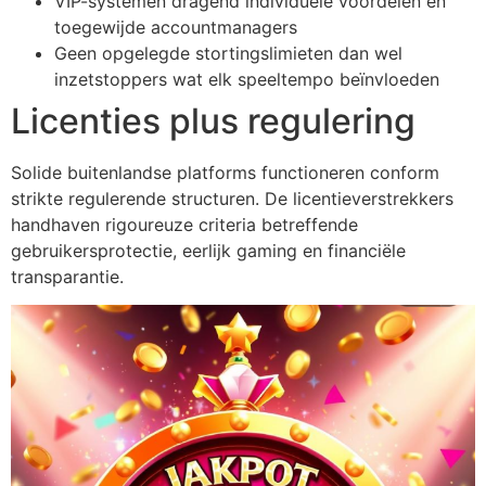
VIP-systemen dragend individuele voordelen en
toegewijde accountmanagers
Geen opgelegde stortingslimieten dan wel
inzetstoppers wat elk speeltempo beïnvloeden
Licenties plus regulering
Solide buitenlandse platforms functioneren conform
strikte regulerende structuren. De licentieverstrekkers
handhaven rigoureuze criteria betreffende
gebruikersprotectie, eerlijk gaming en financiële
transparantie.