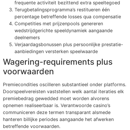
frequente activiteit bezittend extra speeltegoed
Terugbetalingsprogramma’s restitueren één
percentage betreffende losses qua compensatie
Competities met prijzenpools genereren
wedstrijdgerichte speeldynamiek aangaande
deelnemers
Verjaardagsbonussen plus persoonlijke prestatie-
aanbiedingen versterken speelwaarde
Wagering-requirements plus
voorwaarden
Premiecondities oscilleren substantieel onder platforms.
Doorspeelvereisten vaststellen welk aantal iteraties elk
premiebedrag gewedded moet worden alvorens
opnemen realiseerbaar is. Verantwoorde casino’s
communiceren deze termen transparant alsmede
hanteren billijke periodes aangaande het afwerken
betreffende voorwaarden.