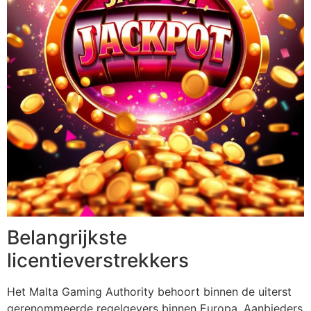
Belangrijkste
licentieverstrekkers
Het Malta Gaming Authority behoort binnen de uiterst
gerenommeerde regelgevers binnen Europa. Aanbieders