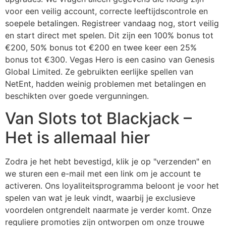
voor een veilig account, correcte leeftijdscontrole en
soepele betalingen. Registreer vandaag nog, stort veilig
en start direct met spelen. Dit zijn een 100% bonus tot
€200, 50% bonus tot €200 en twee keer een 25%
bonus tot €300. Vegas Hero is een casino van Genesis
Global Limited. Ze gebruikten eerlijke spellen van
NetEnt, hadden weinig problemen met betalingen en
beschikten over goede vergunningen.
Van Slots tot Blackjack –
Het is allemaal hier
Zodra je het hebt bevestigd, klik je op "verzenden" en
we sturen een e-mail met een link om je account te
activeren. Ons loyaliteitsprogramma beloont je voor het
spelen van wat je leuk vindt, waarbij je exclusieve
voordelen ontgrendelt naarmate je verder komt. Onze
reguliere promoties zijn ontworpen om onze trouwe