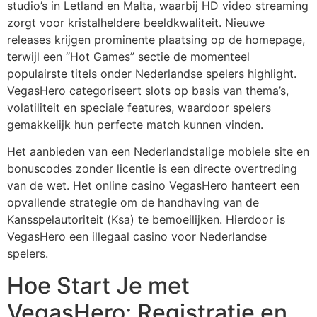
studio’s in Letland en Malta, waarbij HD video streaming
zorgt voor kristalheldere beeldkwaliteit. Nieuwe
releases krijgen prominente plaatsing op de homepage,
terwijl een “Hot Games” sectie de momenteel
populairste titels onder Nederlandse spelers highlight.
VegasHero categoriseert slots op basis van thema’s,
volatiliteit en speciale features, waardoor spelers
gemakkelijk hun perfecte match kunnen vinden.
Het aanbieden van een Nederlandstalige mobiele site en
bonuscodes zonder licentie is een directe overtreding
van de wet. Het online casino VegasHero hanteert een
opvallende strategie om de handhaving van de
Kansspelautoriteit (Ksa) te bemoeilijken. Hierdoor is
VegasHero een illegaal casino voor Nederlandse
spelers.
Hoe Start Je met
VegasHero: Registratie en