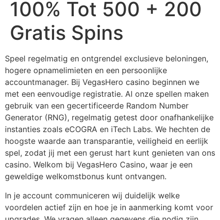
100% Tot 500 + 200
Gratis Spins
Speel regelmatig en ontgrendel exclusieve beloningen,
hogere opnamelimieten en een persoonlijke
accountmanager. Bij VegasHero casino beginnen we
met een eenvoudige registratie. Al onze spellen maken
gebruik van een gecertificeerde Random Number
Generator (RNG), regelmatig getest door onafhankelijke
instanties zoals eCOGRA en iTech Labs. We hechten de
hoogste waarde aan transparantie, veiligheid en eerlijk
spel, zodat jij met een gerust hart kunt genieten van ons
casino. Welkom bij VegasHero Casino, waar je een
geweldige welkomstbonus kunt ontvangen.
In je account communiceren wij duidelijk welke
voordelen actief zijn en hoe je in aanmerking komt voor
upgrades. We vragen alleen gegevens die nodig zijn